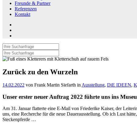
Freunde & Partner
Referenzen
Kontakt
Instagram
LinkedIn
Suche
nach:
Suche
nach:
Zurück zu den Wurzeln
14.02.2022
von Frank Martin Siefarth in
Ausstellung
,
DiE IDEEN
,
K
Unser erster neuer Auftrag 2022 führte uns ins Mus
Am 31. Januar flatterte eine E-Mail von Friederike Kaiser, der Leit
uns, eine Recherche für die neue Dauerausstellung. Ob ich Lust hätte
Steckenpferde …