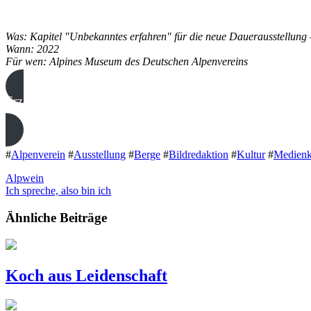
Was: Kapitel "Unbekanntes erfahren" für die neue Dauerausstellung 
Wann: 2022
Für wen: Alpines Museum des Deutschen Alpenvereins
Erzählt uns eure
Projektidee!
#
Alpenverein
#
Ausstellung
#
Berge
#
Bildredaktion
#
Kultur
#
Medienk
Alpwein
Ich spreche, also bin ich
Ähnliche Beiträge
Koch aus Leidenschaft