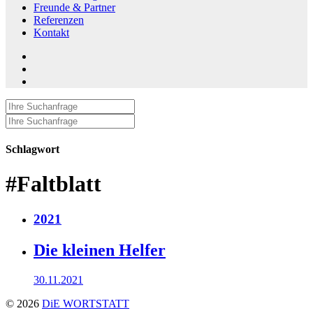
Freunde & Partner
Referenzen
Kontakt
Instagram
LinkedIn
Suche
nach:
Suche
nach:
Schlagwort
#Faltblatt
2021
Die kleinen Helfer
30.11.2021
© 2026
DiE WORTSTATT