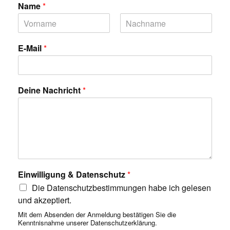
Name
*
V
N
o
a
E-Mail
*
r
c
n
h
a
n
m
a
e
m
Deine Nachricht
*
e
Einwilligung & Datenschutz
*
Die Datenschutzbestimmungen habe ich gelesen
und akzeptiert.
Mit dem Absenden der Anmeldung bestätigen Sie die
Kenntnisnahme unserer
Datenschutzerklärung
.